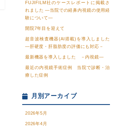
FUJIFILM社のケースレポートに掲載さ
れました ―当院での経鼻内視鏡の使用経
験について―
開院7年目を迎えて
超音波検査機器(AI搭載)を導入しました
―肝硬度・肝脂肪度の評価にも対応－
最新機器を導入しました －内視鏡―
最近の内視鏡手術症例 当院で診断・治
療した症例
月別アーカイブ
2026年5月
2026年4月